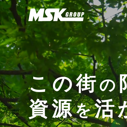
この街
の
資源
活
を