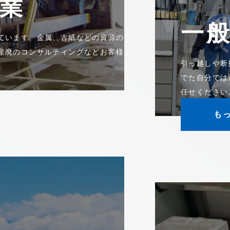
WA
業
一
ています。金属、古紙などの資源の
産廃のコンサルティングなどお客様
引っ越しや断
でた自分では
任せください
も