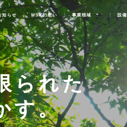
お知らせ
MSKの想い
事業領域
設備
限られた
かす。