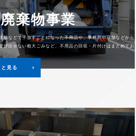
STE
般廃棄物事業
捨離などで手放すことになった不用品や、事務所や店舗などから
運び出せない粗大ごみなど、不用品の回収・片付けはまとめてお
。
っと見る