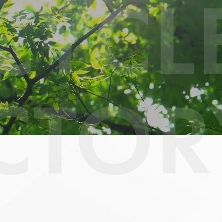
CYCL
CTOR