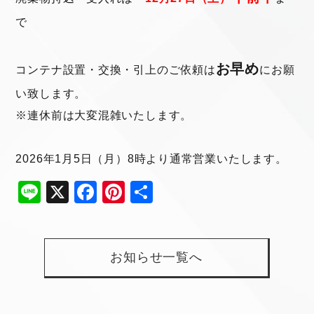
で
お早め
コンテナ設置・交換・引上のご依頼は
にお願
い致します。
※連休前は大変混雑いたします。
2026
年
1
月5日（月）8時より通常営業いたします。
Li
X
F
Pi
共
n
a
nt
有
e
c
er
e
e
お知らせ一覧へ
b
st
o