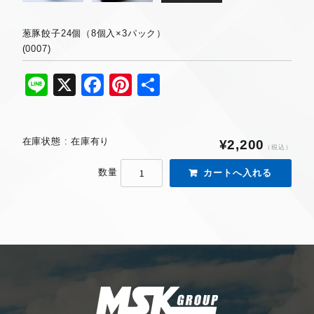
葱豚餃子24個（8個入×3パック）
(0007)
Li
X
F
Pi
共
n
a
nt
有
e
c
er
在庫状態 : 在庫有り
¥2,200
e
e
（税込）
b
st
数量
o
o
k